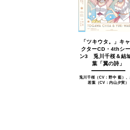
「ツキウタ。」キ
クターCD・4thシ
ン3 兎川千桜＆結
葉「翼の詩」
兎川千桜（CV：野中 藍）
若葉（CV：内山夕実）