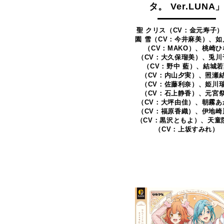
タ。 Ver.LUNA
聖 クリス（CV：金元寿子
園 雪（CV：今井麻美）、如
（CV：MAKO）、桃崎ひ
（CV：大久保瑠美）、兎川
（CV：野中 藍）、結城
（CV：内山夕実）、照瀬
（CV：佐藤利奈）、姫川
（CV：石上静香）、元宮
（CV：大坪由佳）、朝霧あ
（CV：福原香織）、伊地崎
（CV：黒沢ともよ）、天童
（CV：上坂すみれ）