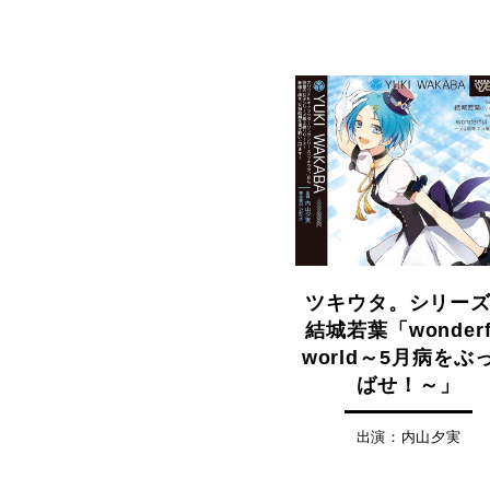
ツキウタ。シリー
結城若葉「wonderf
world～5月病をぶ
ばせ！～」
出演：内山夕実