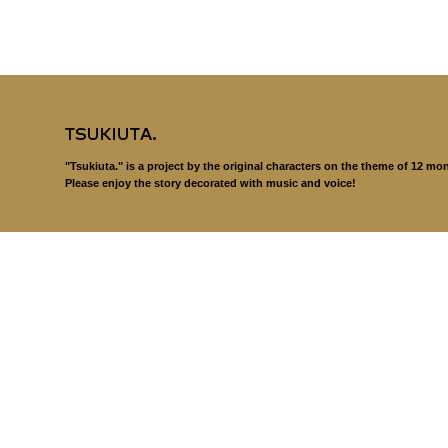
"Tsukiuta." is a project by the original characters on the theme of 12 mo
Please enjoy the story decorated with music and voice!