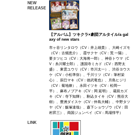
NEW
RELEASE
【アルバム】ツキクラ×劇団アルタイル/a gal
axy of new stars
市ヶ谷リンタロウ（CV：井上雄貴）、大崎イズモ
（CV：古畑恵介）、霞サクヤ（CV：荒 一陽）、
要タツヒコ（CV：大海将一郎）、神谷トウマ（C
V：糸川耀士郎）、護国寺ミカド（CV：西野太
盛）、東雲ユウリ（CV：市川太一）、渋谷ヨウス
ケ（CV：小松準弥）、千川リツ（CV：筆村栄
心）、辰巳マキ（CV：徳武竜也）、月島ヒジリ
（CV：菊地燎）、永田イツキ（CV：松岡一
平）、麻布ノブアキ（CV：岡 延明）、蔵前カズ
キ（CV：寺下知輝）、駒込タイキ（CV：熊谷大
樹）、豊洲ダイスケ（CV：仲島大輔）、中野タツ
ヤ（CV：飯塚達哉）、森下ショウゾウ（CV：田
村昇三）、両国ジュンペイ（CV：馬場惇平）
LINK