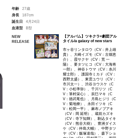
年齢
27歳
身長
187cm
誕生日
4月24日
血液型
B型
【アルバム】ツキクラ×劇団アル
NEW
タイル/a galaxy of new stars
RELEASE
市ヶ谷リンタロウ（CV：井上雄
貴）、大崎イズモ（CV：古畑恵
介）、霞サクヤ（CV：荒 一
陽）、要タツヒコ（CV：大海将
一郎）、神谷トウマ（CV：糸川
耀士郎）、護国寺ミカド（CV：
西野太盛）、東雲ユウリ（CV：
市川太一）、渋谷ヨウスケ（C
V：小松準弥）、千川リツ（C
V：筆村栄心）、辰巳マキ（C
V：徳武竜也）、月島ヒジリ（C
V：菊地燎）、永田イツキ（C
V：松岡一平）、麻布ノブアキ
（CV：岡 延明）、蔵前カズキ
（CV：寺下知輝）、駒込タイキ
（CV：熊谷大樹）、豊洲ダイス
ケ（CV：仲島大輔）、中野タツ
ヤ（CV：飯塚達哉）、森下ショ