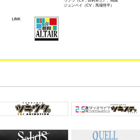
ウゾウ（CV：田村昇三）、両国
ジュンペイ（CV：馬場惇平）
LINK