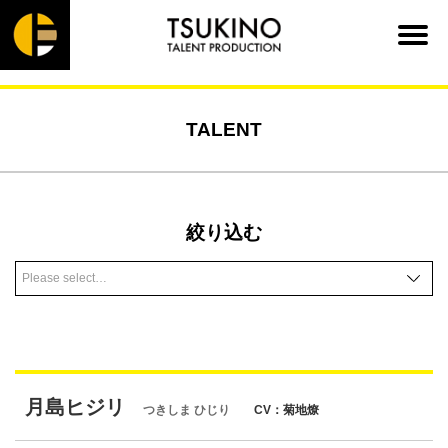
TALENT
絞り込む
月島ヒジリ
つきしま ひじり
CV：菊地燎