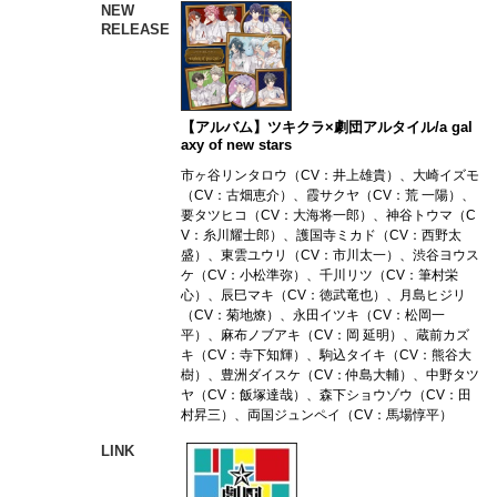
NEW
RELEASE
【アルバム】ツキクラ×劇団アルタイル/a gal
axy of new stars
市ヶ谷リンタロウ（CV：井上雄貴）、大崎イズモ
（CV：古畑恵介）、霞サクヤ（CV：荒 一陽）、
要タツヒコ（CV：大海将一郎）、神谷トウマ（C
V：糸川耀士郎）、護国寺ミカド（CV：西野太
盛）、東雲ユウリ（CV：市川太一）、渋谷ヨウス
ケ（CV：小松準弥）、千川リツ（CV：筆村栄
心）、辰巳マキ（CV：徳武竜也）、月島ヒジリ
（CV：菊地燎）、永田イツキ（CV：松岡一
平）、麻布ノブアキ（CV：岡 延明）、蔵前カズ
キ（CV：寺下知輝）、駒込タイキ（CV：熊谷大
樹）、豊洲ダイスケ（CV：仲島大輔）、中野タツ
ヤ（CV：飯塚達哉）、森下ショウゾウ（CV：田
村昇三）、両国ジュンペイ（CV：馬場惇平）
LINK