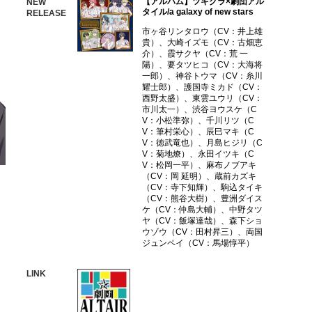
【アルバム】ツキクラ×劇団アル
NEW
タイル/a galaxy of new stars
RELEASE
市ヶ谷リンタロウ（CV：井上雄
貴）、大崎イズモ（CV：古畑恵
介）、霞サクヤ（CV：荒 一
陽）、要タツヒコ（CV：大海将
一郎）、神谷トウマ（CV：糸川
耀士郎）、護国寺ミカド（CV：
西野太盛）、東雲ユウリ（CV：
市川太一）、渋谷ヨウスケ（C
V：小松準弥）、千川リツ（C
V：筆村栄心）、辰巳マキ（C
V：徳武竜也）、月島ヒジリ（C
V：菊地燎）、永田イツキ（C
V：松岡一平）、麻布ノブアキ
（CV：岡 延明）、蔵前カズキ
（CV：寺下知輝）、駒込タイキ
（CV：熊谷大樹）、豊洲ダイス
ケ（CV：仲島大輔）、中野タツ
ヤ（CV：飯塚達哉）、森下ショ
ウゾウ（CV：田村昇三）、両国
ジュンペイ（CV：馬場惇平）
LINK