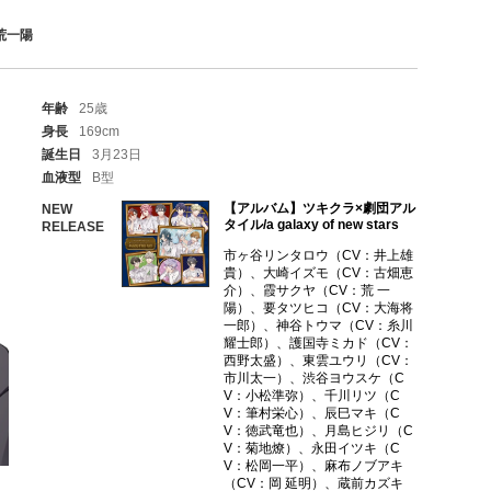
荒一陽
年齢
25歳
身長
169cm
誕生日
3月23日
血液型
B型
【アルバム】ツキクラ×劇団アル
NEW
タイル/a galaxy of new stars
RELEASE
市ヶ谷リンタロウ（CV：井上雄
貴）、大崎イズモ（CV：古畑恵
介）、霞サクヤ（CV：荒 一
陽）、要タツヒコ（CV：大海将
一郎）、神谷トウマ（CV：糸川
耀士郎）、護国寺ミカド（CV：
西野太盛）、東雲ユウリ（CV：
市川太一）、渋谷ヨウスケ（C
V：小松準弥）、千川リツ（C
V：筆村栄心）、辰巳マキ（C
V：徳武竜也）、月島ヒジリ（C
V：菊地燎）、永田イツキ（C
V：松岡一平）、麻布ノブアキ
（CV：岡 延明）、蔵前カズキ