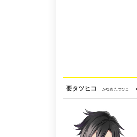
要タツヒコ
かなめ たつひこ