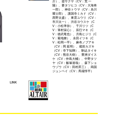
介）、霞サクヤ（CV：荒 一
陽）、要タツヒコ（CV：大海将
一郎）、神谷トウマ（CV：糸川
耀士郎）、護国寺ミカド（CV：
西野太盛）、東雲ユウリ（CV：
市川太一）、渋谷ヨウスケ（C
V：小松準弥）、千川リツ（C
V：筆村栄心）、辰巳マキ（C
V：徳武竜也）、月島ヒジリ（C
V：菊地燎）、永田イツキ（C
V：松岡一平）、麻布ノブアキ
（CV：岡 延明）、蔵前カズキ
（CV：寺下知輝）、駒込タイキ
（CV：熊谷大樹）、豊洲ダイス
ケ（CV：仲島大輔）、中野タツ
ヤ（CV：飯塚達哉）、森下ショ
ウゾウ（CV：田村昇三）、両国
ジュンペイ（CV：馬場惇平）
LINK