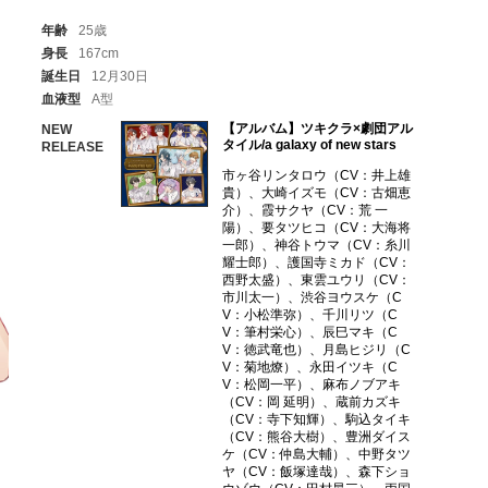
年齢
25歳
身長
167cm
誕生日
12月30日
血液型
A型
【アルバム】ツキクラ×劇団アル
NEW
タイル/a galaxy of new stars
RELEASE
市ヶ谷リンタロウ（CV：井上雄
貴）、大崎イズモ（CV：古畑恵
介）、霞サクヤ（CV：荒 一
陽）、要タツヒコ（CV：大海将
一郎）、神谷トウマ（CV：糸川
耀士郎）、護国寺ミカド（CV：
西野太盛）、東雲ユウリ（CV：
市川太一）、渋谷ヨウスケ（C
V：小松準弥）、千川リツ（C
V：筆村栄心）、辰巳マキ（C
V：徳武竜也）、月島ヒジリ（C
V：菊地燎）、永田イツキ（C
V：松岡一平）、麻布ノブアキ
（CV：岡 延明）、蔵前カズキ
（CV：寺下知輝）、駒込タイキ
（CV：熊谷大樹）、豊洲ダイス
ケ（CV：仲島大輔）、中野タツ
ヤ（CV：飯塚達哉）、森下ショ