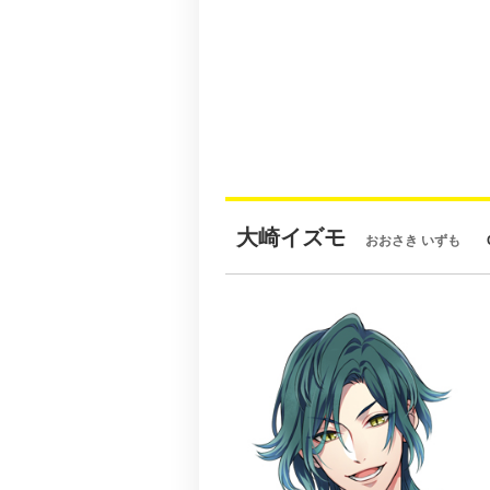
大崎イズモ
おおさき いずも