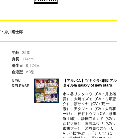
V：糸川耀士郎
年齢
25歳
身長
174cm
誕生日
8月24日
血液型
AB型
【アルバム】ツキクラ×劇団アル
NEW
タイル/a galaxy of new stars
RELEASE
市ヶ谷リンタロウ（CV：井上雄
貴）、大崎イズモ（CV：古畑恵
介）、霞サクヤ（CV：荒 一
陽）、要タツヒコ（CV：大海将
一郎）、神谷トウマ（CV：糸川
耀士郎）、護国寺ミカド（CV：
西野太盛）、東雲ユウリ（CV：
市川太一）、渋谷ヨウスケ（C
V：小松準弥）、千川リツ（C