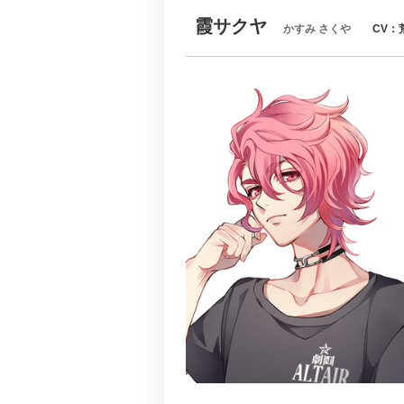
霞サクヤ
かすみ さくや
CV：