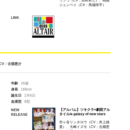
ウゾウ（CV：田村昇三）、両国
ジュンペイ（CV：馬場惇平）
LINK
CV：古畑恵介
年齢
26歳
身長
169cm
誕生日
2月6日
血液型
B型
【アルバム】ツキクラ×劇団アル
NEW
タイル/a galaxy of new stars
RELEASE
市ヶ谷リンタロウ（CV：井上雄
貴）、大崎イズモ（CV：古畑恵