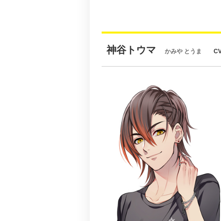
神谷トウマ
かみや とうま
C