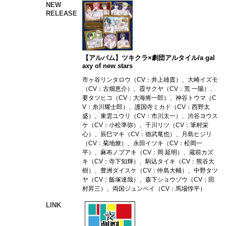
NEW
RELEASE
【アルバム】ツキクラ×劇団アルタイル/a gal
axy of new stars
市ヶ谷リンタロウ（CV：井上雄貴）、大崎イズモ
（CV：古畑恵介）、霞サクヤ（CV：荒 一陽）、
要タツヒコ（CV：大海将一郎）、神谷トウマ（C
V：糸川耀士郎）、護国寺ミカド（CV：西野太
盛）、東雲ユウリ（CV：市川太一）、渋谷ヨウス
ケ（CV：小松準弥）、千川リツ（CV：筆村栄
心）、辰巳マキ（CV：徳武竜也）、月島ヒジリ
（CV：菊地燎）、永田イツキ（CV：松岡一
平）、麻布ノブアキ（CV：岡 延明）、蔵前カズ
キ（CV：寺下知輝）、駒込タイキ（CV：熊谷大
樹）、豊洲ダイスケ（CV：仲島大輔）、中野タツ
ヤ（CV：飯塚達哉）、森下ショウゾウ（CV：田
村昇三）、両国ジュンペイ（CV：馬場惇平）
LINK