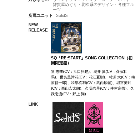
雑貨屋めぐり・北欧系のデザイン・各種フル
ーツ
所属ユニット
SolidS
NEW
RELEASE
SQ「RE:START」SONG COLLECTION（初
回限定盤）
篁 志季(CV：江口拓也)、奥井 翼(CV：斉藤壮
馬)、世良里津花(CV：花江夏樹)、村瀬 大(CV：梅
原裕一郎)、和泉柊羽(CV：武内駿輔)、堀宮英知
(CV：西山宏太朗)、久我壱星(CV：仲村宗悟)、久
我壱流(CV：野上 翔)
LINK