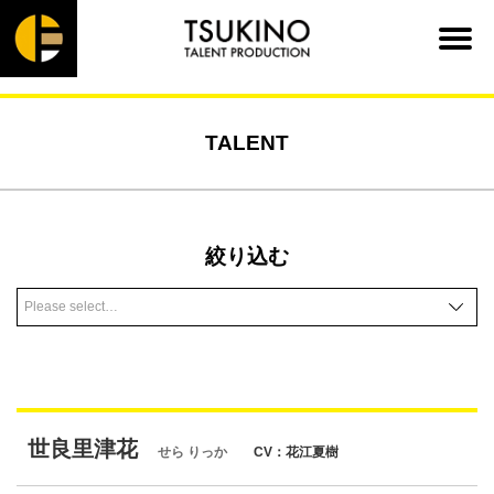
TALENT
絞り込む
世良里津花
せら りっか
CV：花江夏樹