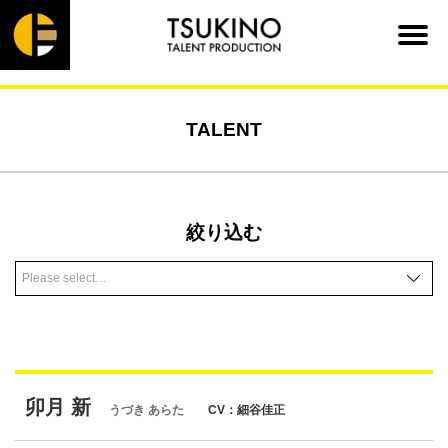
TALENT
絞り込む
卯月 新
うづき あらた
CV：細谷佳正