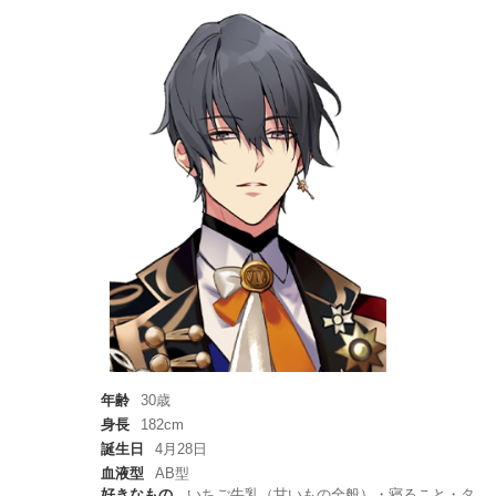
年齢
30歳
身長
182cm
誕生日
4月28日
血液型
AB型
好きなもの
いちご牛乳（甘いもの全般）・寝ること・タ