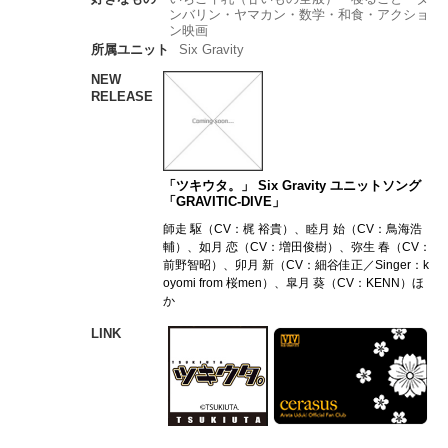
ンバリン・ヤマカン・数学・和食・アクショ
ン映画
所属ユニット
Six Gravity
NEW
RELEASE
「ツキウタ。」 Six Gravity ユニットソング
「GRAVITIC-DIVE」
師走 駆（CV：梶 裕貴）、睦月 始（CV：鳥海浩
輔）、如月 恋（CV：増田俊樹）、弥生 春（CV：
前野智昭）、卯月 新（CV：細谷佳正／Singer：k
oyomi from 桜men）、皐月 葵（CV：KENN）ほ
か
LINK