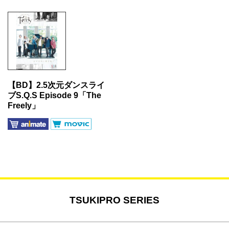
【BD】2.5次元ダンスライ
ブS.Q.S Episode 9「The
Freely」
TSUKIPRO SERIES