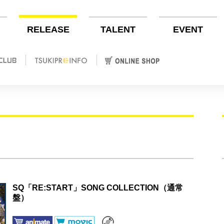
RELEASE
TALENT
EVENT
SQ「RE:START」SONG COLLECTION（通常
盤）