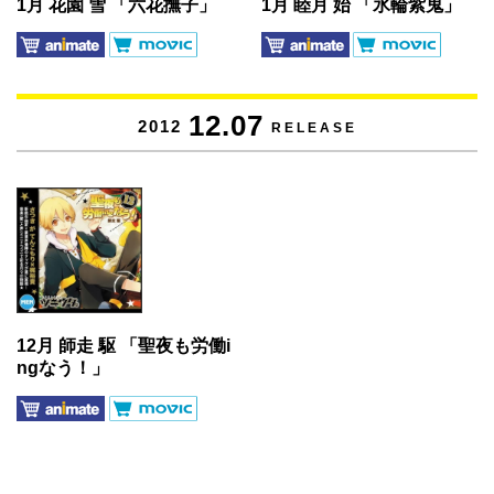
1月 花園 雪 「六花撫子」
1月 睦月 始 「氷輪紫鬼」
12.07
2012
RELEASE
12月 師走 駆 「聖夜も労働i
ngなう！」