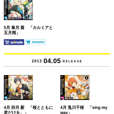
5月 皐月 葵 「カルミアと
五月雨」
04.05
2013
RELEASE
4月 兎川千桜 「sing my
4月 卯月 新 「桜とともに
way」
君だけを。」