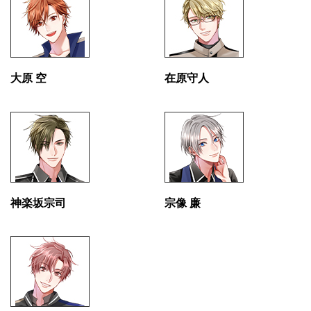
大原 空
在原守人
神楽坂宗司
宗像 廉