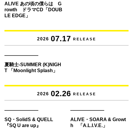
ALIVE あの頃の僕らは G
rowth ドラマCD「DOUB
LE EDGE」
07.17
2026
RELEASE
夏騎士-SUMMER (K)NIGH
T 「Moonlight Splash」
02.26
2026
RELEASE
SQ・SolidS & QUELL
ALIVE・SOARA & Growt
『SQ U are up』
h 「A.L.I.V.E.」